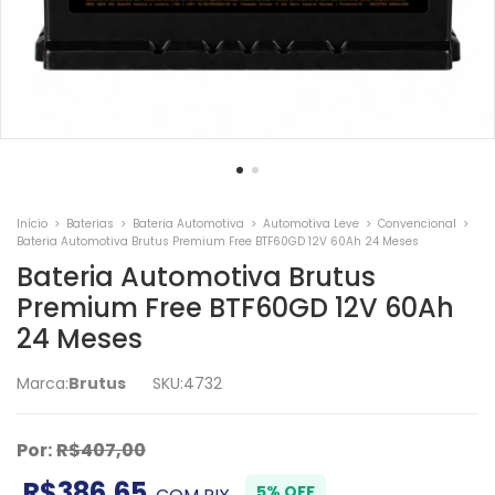
Início
>
Baterias
>
Bateria Automotiva
>
Automotiva Leve
>
Convencional
>
Bateria Automotiva Brutus Premium Free BTF60GD 12V 60Ah 24 Meses
Bateria Automotiva Brutus
Premium Free BTF60GD 12V 60Ah
24 Meses
Marca:
Brutus
SKU:
4732
Por:
R$407,00
R$386,65
5% OFF