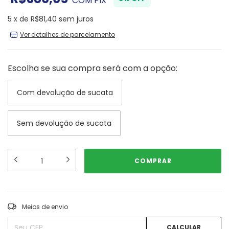
COM
PIX
5
x
de
R$81,40
sem juros
Ver detalhes de parcelamento
Escolha se sua compra será com a opção:
Com devolução de sucata
Sem devolução de sucata
ALTERAR CEP
Entregas para o CEP:
Meios de envio
CALCULAR