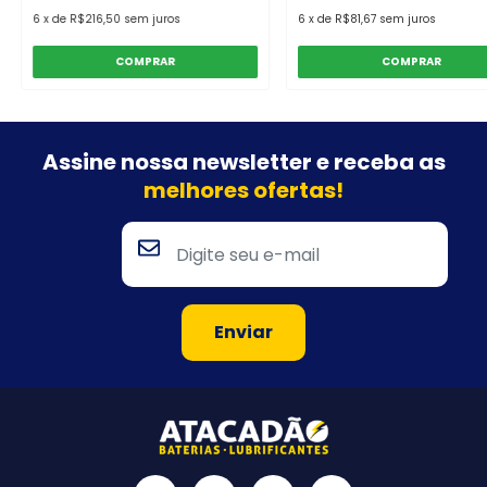
6
x
de
R$216,50
sem juros
6
x
de
R$81,67
sem juros
COMPRAR
COMPRAR
Assine nossa newsletter e
receba as
melhores ofertas!