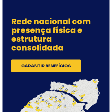
Rede nacional com
presença física e
estrutura
consolidada
GARANTIR BENEFÍCIOS