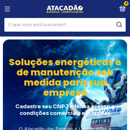
0
Soluções energéticas e
de manutenção sob
medida para sua
empresa
Cadastre seu CNPJ e tenha acesso a
condições comerciais exclusivas
O Atacadão das Baterias e Lubrificantes é