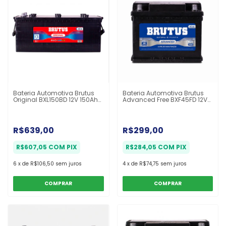
Bateria Automotiva Brutus
Bateria Automotiva Brutus
Original BXL150BD 12V 150Ah
Advanced Free BXF45FD 12V
12 Meses
45Ah 18 Meses
R$639,00
R$299,00
R$607,05
COM
PIX
R$284,05
COM
PIX
6
x
de
R$106,50
sem juros
4
x
de
R$74,75
sem juros
COMPRAR
COMPRAR