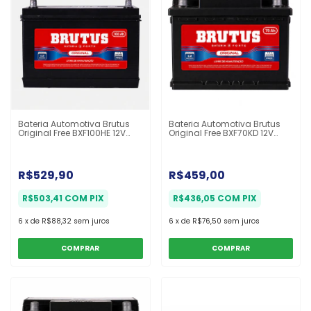
Bateria Automotiva Brutus
Bateria Automotiva Brutus
Original Free BXF100HE 12V
Original Free BXF70KD 12V
100Ah 12 Meses
70Ah 12 Meses
R$529,90
R$459,00
R$503,41
COM
PIX
R$436,05
COM
PIX
6
x
de
R$88,32
sem juros
6
x
de
R$76,50
sem juros
COMPRAR
COMPRAR