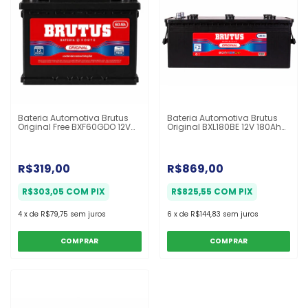
Bateria Automotiva Brutus
Bateria Automotiva Brutus
Original Free BXF60GDO 12V
Original BXL180BE 12V 180Ah
60Ah 12 Meses
12 Meses
R$319,00
R$869,00
R$303,05
COM
PIX
R$825,55
COM
PIX
4
x
de
R$79,75
sem juros
6
x
de
R$144,83
sem juros
COMPRAR
COMPRAR