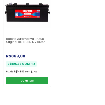
Bateria Automotiva Brutus
Original BXL180BD 12V 180Ah
12 Meses
R$869,00
R$825,55
COM
PIX
6
x
de
R$144,83
sem juros
COMPRAR