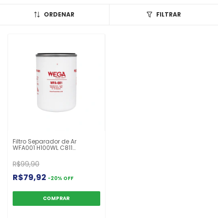
ORDENAR
FILTRAR
Filtro Separador de Ar
WFA001 H100WL C811
BH1X9176AA AS2500 AS2474
503139396 2Z0616787
R$99,90
2Z0611941 16866587 Cargo
Constellation
R$79,92
-
20
%
OFF