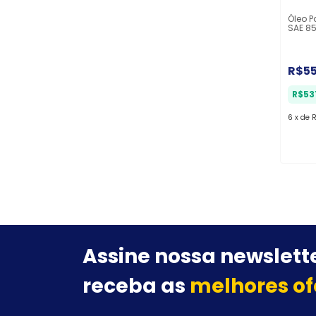
Óleo P
SAE 85
R$5
R$53
6
x
de
R
Assine nossa newslette
receba as
melhores of