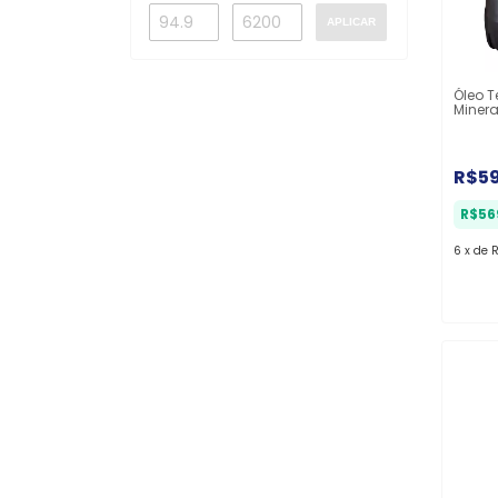
APLICAR
Óleo 
Minera
R$5
R$56
6
x
de