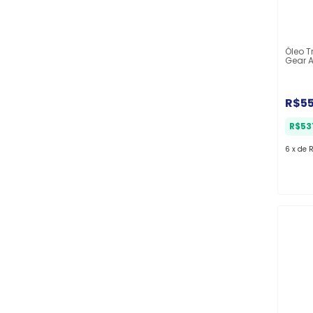
Óleo 
Gear A
Balde 
R$5
R$53
6
x
de
R