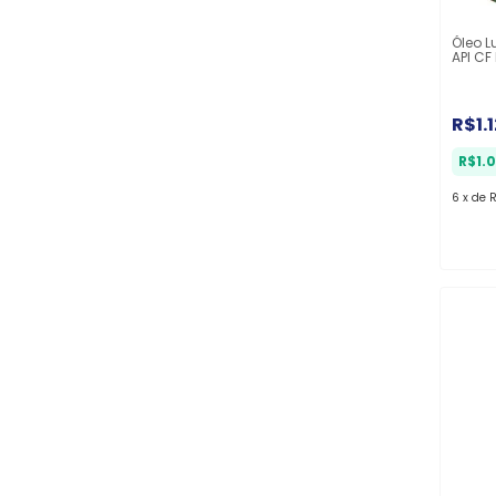
Óleo L
API CF
Trans
R$1.
R$1.
6
x
de
R