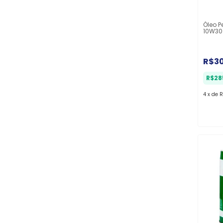
Óleo P
10W30
- 4L
R$3
R$28
4
x
de
R