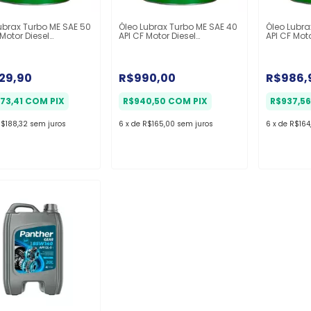
ubrax Turbo ME SAE 50
Óleo Lubrax Turbo ME SAE 40
Óleo Lubra
 Motor Diesel
API CF Motor Diesel
API CF Moto
missão - Balde 20L
Transmissão - Balde 20L
Transmiss
129,90
R$990,00
R$986,
073,41
COM
PIX
R$940,50
COM
PIX
R$937,5
$188,32
sem juros
6
x
de
R$165,00
sem juros
6
x
de
R$164