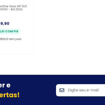
anther Gear API GL5
W140 - Bd 20Lts
59,90
1,91
COM
PIX
$93,32
sem juros
r e
ertas!