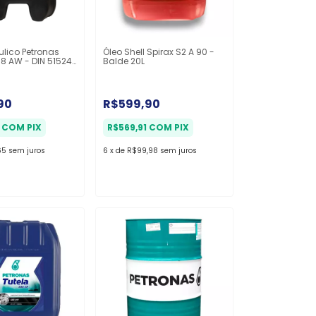
ulico Petronas
Óleo Shell Spirax S2 A 90 -
8 AW - DIN 51524
Balde 20L
 20l
90
R$599,90
1
COM
PIX
R$569,91
COM
PIX
65
sem juros
6
x
de
R$99,98
sem juros