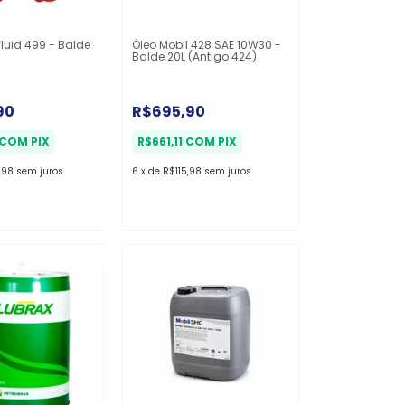
fluid 499 - Balde
Óleo Mobil 428 SAE 10W30 -
Balde 20L (Antigo 424)
90
R$695,90
COM
PIX
R$661,11
COM
PIX
,98
sem juros
6
x
de
R$115,98
sem juros