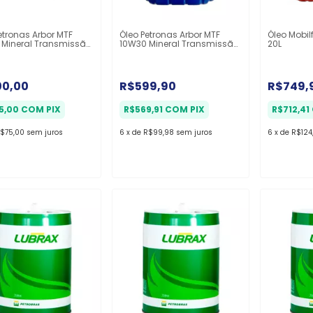
etronas Arbor MTF
Óleo Petronas Arbor MTF
Óleo Mobil
 Mineral Transmissão
10W30 Mineral Transmissão
20L
- Balde 20L
00,00
R$599,90
R$749,
5,00
COM
PIX
R$569,91
COM
PIX
R$712,41
$75,00
sem juros
6
x
de
R$99,98
sem juros
6
x
de
R$124