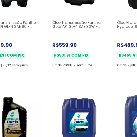
Transmissão Panther
Óleo Transmissão Panther
Óleo Hidrá
PI GL-4 SAE 90 -
Gear API GL-4 SAE 80W -
Hydrocer 6
20l
Balde 20l
HLP - Balde
59,90
R$559,90
R$489,
1,91
COM
PIX
R$531,91
COM
PIX
R$465,4
$93,32
sem juros
6
x
de
R$93,32
sem juros
6
x
de
R$81,