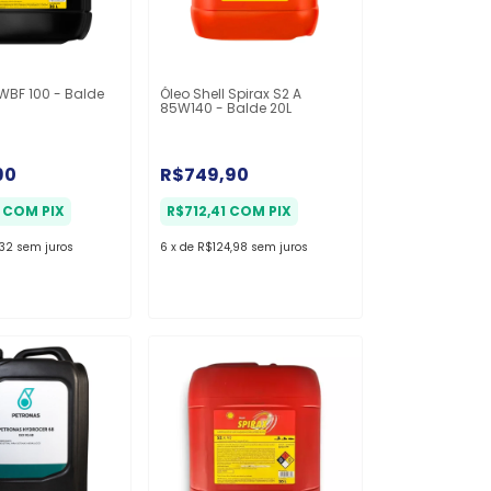
 WBF 100 - Balde
Óleo Shell Spirax S2 A
85W140 - Balde 20L
90
R$749,90
1
COM
PIX
R$712,41
COM
PIX
32
sem juros
6
x
de
R$124,98
sem juros