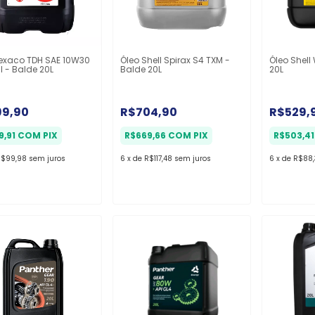
Texaco TDH SAE 10W30
Óleo Shell Spirax S4 TXM -
Óleo Shell
l - Balde 20L
Balde 20L
20L
99,90
R$704,90
R$529,
9,91
COM
PIX
R$669,66
COM
PIX
R$503,4
R$99,98
sem juros
6
x
de
R$117,48
sem juros
6
x
de
R$88,