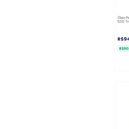
Óleo P
500 T
1L
R$9
R$90