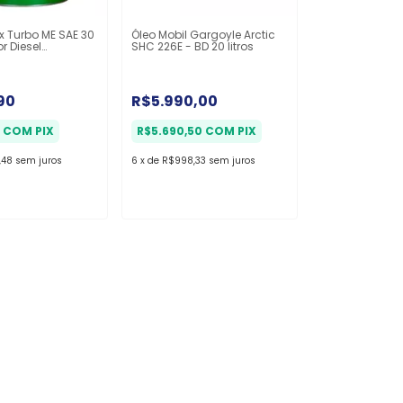
x Turbo ME SAE 30
Óleo Mobil Gargoyle Arctic
r Diesel
SHC 226E - BD 20 litros
ão - Balde 20L
90
R$5.990,00
6
COM
PIX
R$5.690,50
COM
PIX
,48
sem juros
6
x
de
R$998,33
sem juros