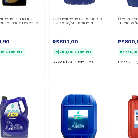
etronas Tutela ATF
Óleo Petronas GL-5 SAE 90
Óleo Petro
ransmissão Dexron 6 -
Tutela W/M - Balde 20L
Tutela W/M
4,90
R$800,00
R$800,
,16
COM
PIX
R$760,00
COM
PIX
R$760,0
6
x
de
R$133,33
sem juros
6
x
de
R$133