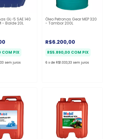
nas GL-5 SAE 140
Óleo Petronas Gear MEP 320
 - Balde 20L
- Tambor 200L
00
R$6.200,00
0
COM
PIX
R$5.890,00
COM
PIX
,33
sem juros
6
x
de
R$1.033,33
sem juros