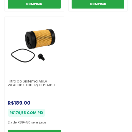
Filtro do Sistema ARLA
WEA006 UX0002/1D PEA160
U630xKIT Volvo/Iveco Stralis
que utilizam a Tecnologia
SCR
R$189,00
R$179,55
COM
PIX
2
x
de
R$94,50
sem juros