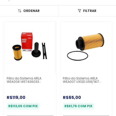
ORDENAR
FILTRAR
Filtro do Sistema ARLA
Filtro do Sistema ARLA
WEA008 1457436033
WEA007 UX12D U58/1KIT
21516229 2P0131391A 5303604
PEA179 LEA179 E102UD179
E103UD295 LEA161 PEA161
U5001KIT Volare W8
R$119,00
R$65,00
R$113,05
COM
PIX
R$61,75
COM
PIX