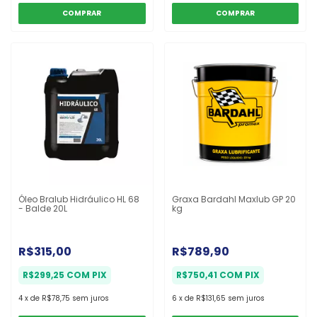
Óleo Bralub Hidráulico HL 68
Graxa Bardahl Maxlub GP 20
- Balde 20L
kg
R$315,00
R$789,90
R$299,25
COM
PIX
R$750,41
COM
PIX
4
x
de
R$78,75
sem juros
6
x
de
R$131,65
sem juros