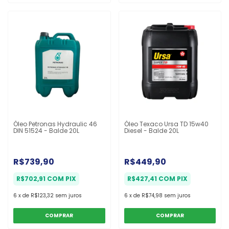
Óleo Petronas Hydraulic 46
Óleo Texaco Ursa TD 15w40
DIN 51524 - Balde 20L
Diesel - Balde 20L
R$739,90
R$449,90
R$702,91
COM
PIX
R$427,41
COM
PIX
6
x
de
R$123,32
sem juros
6
x
de
R$74,98
sem juros