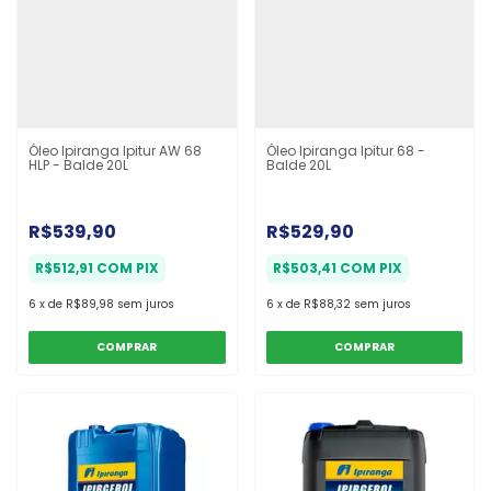
Óleo Ipiranga Ipitur AW 68
Óleo Ipiranga Ipitur 68 -
HLP - Balde 20L
Balde 20L
R$539,90
R$529,90
R$512,91
COM
PIX
R$503,41
COM
PIX
6
x
de
R$89,98
sem juros
6
x
de
R$88,32
sem juros