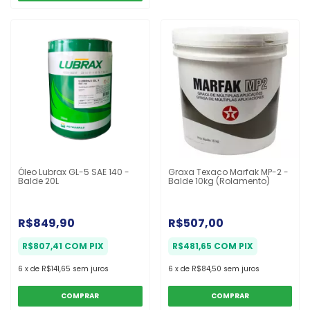
Óleo Lubrax GL-5 SAE 140 -
Graxa Texaco Marfak MP-2 -
Balde 20L
Balde 10kg (Rolamento)
R$849,90
R$507,00
R$807,41
COM
PIX
R$481,65
COM
PIX
6
x
de
R$141,65
sem juros
6
x
de
R$84,50
sem juros