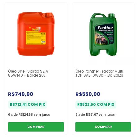
Óleo Shell Spirax S2 A
Óleo Panther Tractor Multi
85W140 - Balde 20L
TDH SAE 10W30 - Bd 20Lts
R$749,90
R$550,00
R$712,41
COM
PIX
R$522,50
COM
PIX
6
x
de
R$124,98
sem juros
6
x
de
R$91,67
sem juros