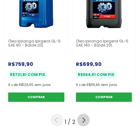
Óleo Ipiranga Ipirgerol GL-5
Óleo Ipiranga Ipirgerol GL-5
SAE 90 - Balde 20L
SAE 140 - Balde 20L
R$759,90
R$699,90
R$721,91
COM
PIX
R$664,91
COM
PIX
6
x
de
R$126,65
sem juros
6
x
de
R$116,65
sem juros
1
/
2