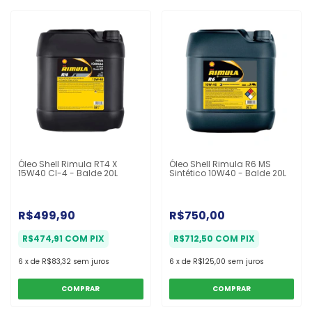
Óleo Shell Rimula RT4 X
Óleo Shell Rimula R6 MS
15W40 CI-4 - Balde 20L
Sintético 10W40 - Balde 20L
R$499,90
R$750,00
R$474,91
COM
PIX
R$712,50
COM
PIX
6
x
de
R$83,32
sem juros
6
x
de
R$125,00
sem juros