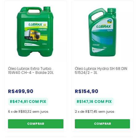
Óleo Lubrax Extra Turbo
Óleo Lubrax Hydra SH 68 DIN
15W40 CH-4 - Balde 20L
51524/2 - 3L
R$499,90
R$154,90
R$474,91
COM
PIX
R$147,16
COM
PIX
6
x
de
R$83,32
sem juros
2
x
de
R$77,45
sem juros