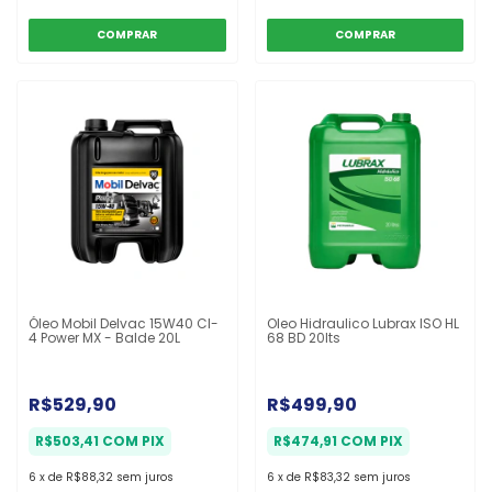
Óleo Mobil Delvac 15W40 CI-
Oleo Hidraulico Lubrax ISO HL
4 Power MX - Balde 20L
68 BD 20lts
R$529,90
R$499,90
R$503,41
COM
PIX
R$474,91
COM
PIX
6
x
de
R$88,32
sem juros
6
x
de
R$83,32
sem juros