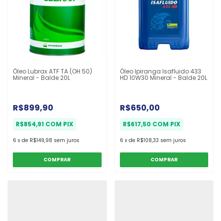
Óleo Lubrax ATF TA (OH 50)
Óleo Ipiranga Isafluido 433
Mineral - Balde 20L
HD 10W30 Mineral - Balde 20L
R$899,90
R$650,00
R$854,91
COM
PIX
R$617,50
COM
PIX
6
x
de
R$149,98
sem juros
6
x
de
R$108,33
sem juros