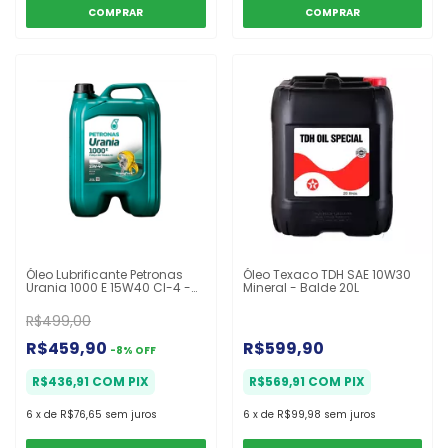
Óleo Lubrificante Petronas
Óleo Texaco TDH SAE 10W30
Urania 1000 E 15W40 CI-4 -
Mineral - Balde 20L
Balde 20l
R$499,00
R$459,90
R$599,90
-
8
%
OFF
R$436,91
COM
PIX
R$569,91
COM
PIX
6
x
de
R$76,65
sem juros
6
x
de
R$99,98
sem juros