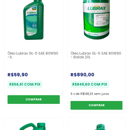
Óleo Lubrax GL-5 SAE 80W90
Óleo Lubrax GL-5 SAE 80W90
-1L
- Balde 20L
R$59,90
R$890,00
R$56,91
COM
PIX
R$845,50
COM
PIX
6
x
de
R$148,33
sem juros