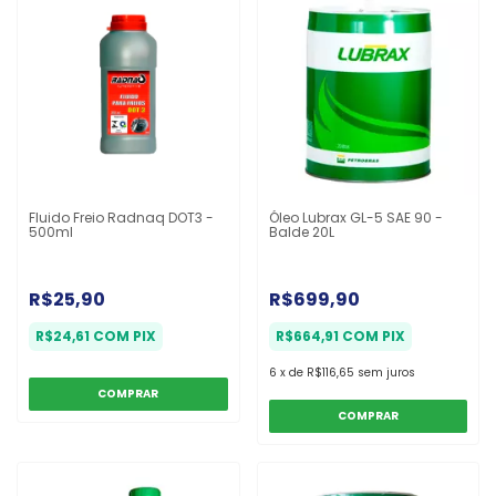
Fluido Freio Radnaq DOT3 -
Óleo Lubrax GL-5 SAE 90 -
500ml
Balde 20L
R$25,90
R$699,90
R$24,61
COM
PIX
R$664,91
COM
PIX
6
x
de
R$116,65
sem juros