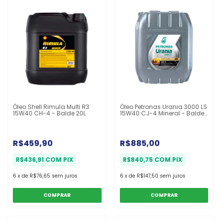
Óleo Shell Rimula Multi R3
Óleo Petronas Urania 3000 LS
15W40 CH-4 - Balde 20L
15W40 CJ-4 Mineral - Balde
20L
R$459,90
R$885,00
R$436,91
COM
PIX
R$840,75
COM
PIX
6
x
de
R$76,65
sem juros
6
x
de
R$147,50
sem juros