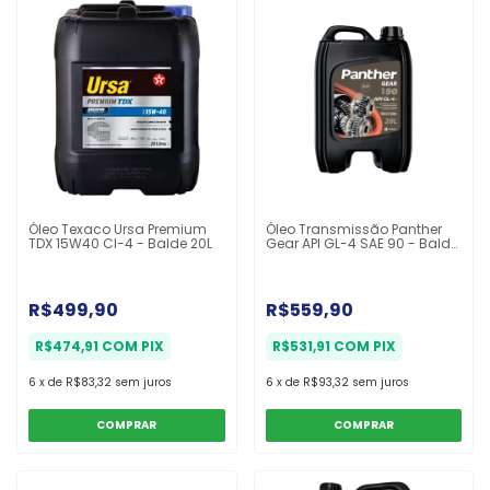
Óleo Texaco Ursa Premium
Óleo Transmissão Panther
TDX 15W40 CI-4 - Balde 20L
Gear API GL-4 SAE 90 - Balde
20l
R$499,90
R$559,90
R$474,91
COM
PIX
R$531,91
COM
PIX
6
x
de
R$83,32
sem juros
6
x
de
R$93,32
sem juros