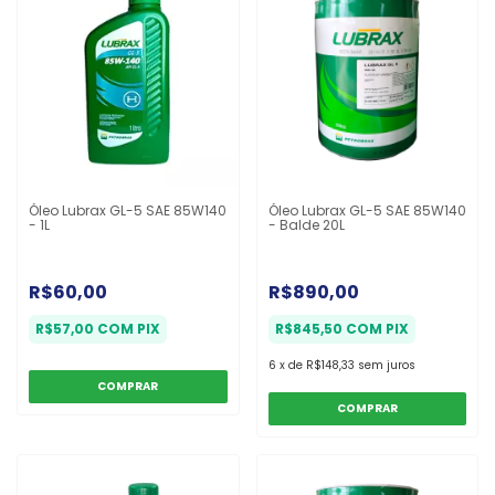
Óleo Lubrax GL-5 SAE 85W140
Óleo Lubrax GL-5 SAE 85W140
- 1L
- Balde 20L
R$60,00
R$890,00
R$57,00
COM
PIX
R$845,50
COM
PIX
6
x
de
R$148,33
sem juros