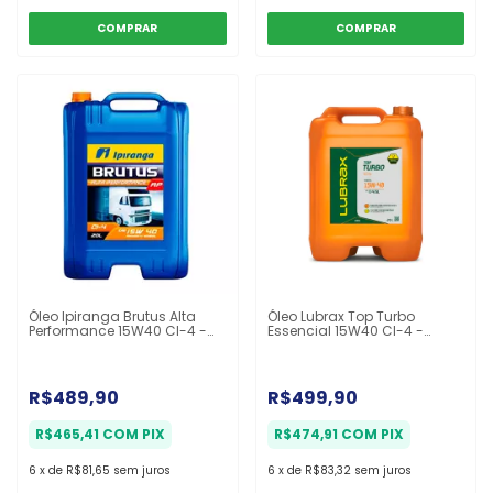
Óleo Ipiranga Brutus Alta
Óleo Lubrax Top Turbo
Performance 15W40 CI-4 -
Essencial 15W40 CI-4 -
Balde 20L
Balde 20L
R$489,90
R$499,90
R$465,41
COM
PIX
R$474,91
COM
PIX
6
x
de
R$81,65
sem juros
6
x
de
R$83,32
sem juros