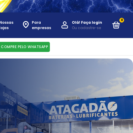
0
Nossas
Para
Olá!
Faça login
lojas
empresas
Ou cadastre-se
COMPRE PELO WHATSAPP