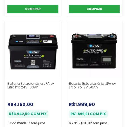
Bateria Estacionária JFA e-
Bateria Estacionária JFA e-
Lítio Pro 24V 100Ah
Lítio Pro 12V 50Ah
R$4.150,00
R$1.999,90
R$3.942,50
COM
PIX
R$1.899,91
COM
PIX
6
x
de
R$691,67
sem juros
6
x
de
R$333,32
sem juros