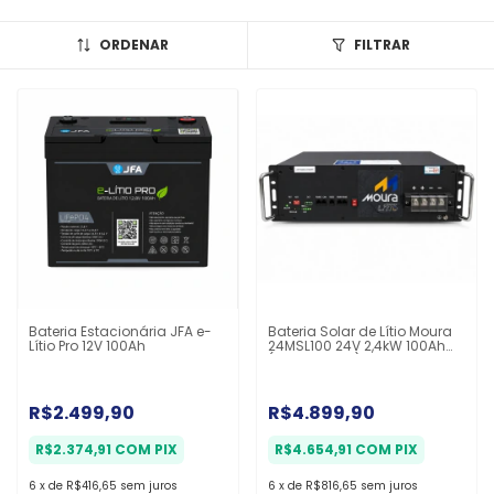
ORDENAR
FILTRAR
Bateria Estacionária JFA e-
Bateria Solar de Lítio Moura
Lítio Pro 12V 100Ah
24MSL100 24V 2,4kW 100Ah
(6000 Ciclos)
R$2.499,90
R$4.899,90
R$2.374,91
COM
PIX
R$4.654,91
COM
PIX
6
x
de
R$416,65
sem juros
6
x
de
R$816,65
sem juros