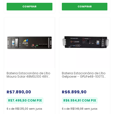
Bateria Estacionária de Lítio
Bateria Estacionária de Lítio
Moura Solar 48MSL100 48V
Getpower - GPLiFe48-100TS
100Ah
48V 100Ah
R$7.890,00
R$6.899,90
R$7.495,50
COM
PIX
R$6.554,91
COM
PIX
6
x
de
R$1.315,00
sem juros
6
x
de
R$1.149,98
sem juros