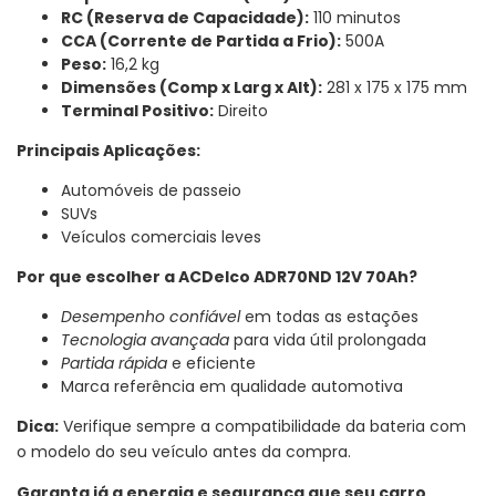
RC (Reserva de Capacidade):
110 minutos
CCA (Corrente de Partida a Frio):
500A
Peso:
16,2 kg
Dimensões (Comp x Larg x Alt):
281 x 175 x 175 mm
Terminal Positivo:
Direito
Principais Aplicações:
Automóveis de passeio
SUVs
Veículos comerciais leves
Por que escolher a ACDelco ADR70ND 12V 70Ah?
Desempenho confiável
em todas as estações
Tecnologia avançada
para vida útil prolongada
Partida rápida
e eficiente
Marca referência em qualidade automotiva
Dica:
Verifique sempre a compatibilidade da bateria com
o modelo do seu veículo antes da compra.
Garanta já a energia e segurança que seu carro