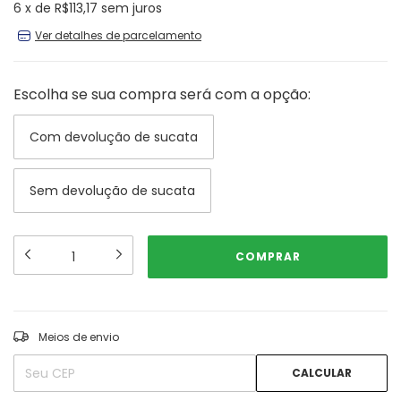
6
x
de
R$113,17
sem juros
Ver detalhes de parcelamento
Escolha se sua compra será com a opção:
Com devolução de sucata
Sem devolução de sucata
ALTERAR CEP
Entregas para o CEP:
Meios de envio
CALCULAR