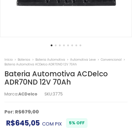
Início
>
Baterias
>
Bateria Automotiva
>
Automotiva Leve
>
Convencional
>
Bateria Automotiva ACDelco ADR70ND 12V 70Ah
Bateria Automotiva ACDelco
ADR70ND 12V 70Ah
Marca:
ACDelco
SKU:
3775
Por:
R$679,00
R$645,05
5% OFF
COM
PIX