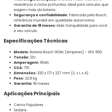
resistência a ciclos profundos, ideal para veículos que
exigem mais da bateria.
Segurança e confiabilidade:
Fabricada pela Bosch,
referência mundial em qualidade automotiva.
Garantia de 18 meses:
Mais tranquilidade para você
e seu veículo.
Especificações Técnicas
Modelo:
Bateria Bosch 90Ah (Amperes) - S5X 90D
Tensão:
12V
Amperagem:
90Ah
CCA:
710
Dimensões:
320 x 171 x 227 mm (C x L x A)
Peso:
22,9 kg
Garantia:
18 meses
Aplicações Principais
Carros Populares
Sedans