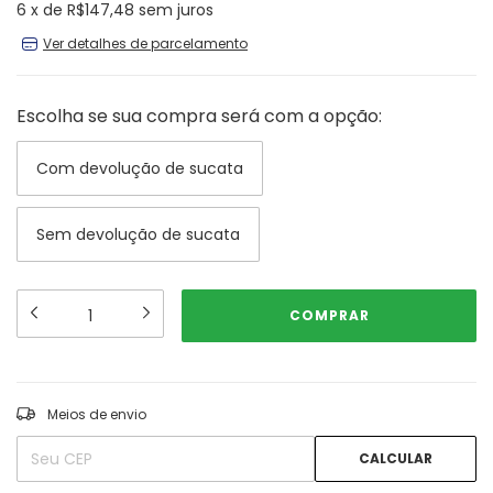
6
x
de
R$147,48
sem juros
Ver detalhes de parcelamento
Escolha se sua compra será com a opção:
Com devolução de sucata
Sem devolução de sucata
ALTERAR CEP
Entregas para o CEP:
Meios de envio
CALCULAR