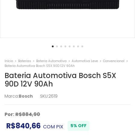
Início
>
Baterias
>
Bateria Automotiva
>
Automotiva Leve
>
Convencional
>
Bateria Automotiva Bosch S5X 90D 12V 90Ah
Bateria Automotiva Bosch S5X
90D 12V 90Ah
Marca:
Bosch
SKU:
2619
Por:
R$884,90
R$840,66
5% OFF
COM
PIX