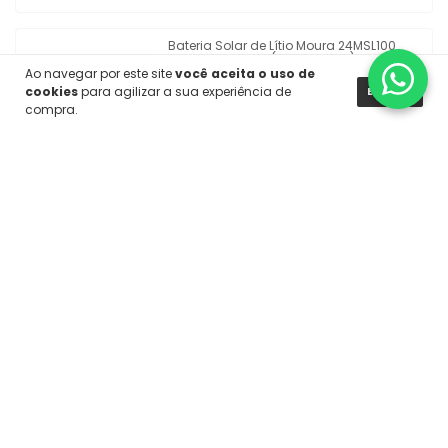
Bateria Solar de Lítio Moura 24MSL100
24V 2,4kW 100Ah (6000 Ciclos)
Ao navegar por este site
você aceita o uso de
cookies
para agilizar a sua experiência de
ENTENDI
compra.
R$4.899,90
R$4.654,91
COM
PIX
6
x
de
R$816,65
sem juros
Bateria Estacionária Freedom DF300 12V
26Ah
(1)
R$339,90
5% OFF
COMPRANDO 4 OU MAIS
R$322,91
COM
PIX
4
x
de
R$84,98
sem juros
COMPRAR