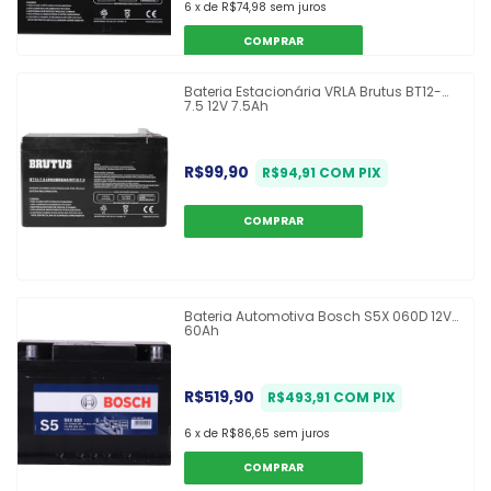
6
x
de
R$74,98
sem juros
Bateria Estacionária VRLA Brutus BT12-
7.5 12V 7.5Ah
R$99,90
R$94,91
COM
PIX
Bateria Automotiva Bosch S5X 060D 12V
60Ah
R$519,90
R$493,91
COM
PIX
6
x
de
R$86,65
sem juros
COMPRAR