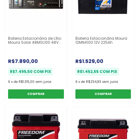
Bateria Estacionária de Lítio
Bateria Estacionária Moura
Moura Solar 48MSL100 48V
12MN4100 12V 225Ah
100Ah
R$7.890,00
R$1.529,00
R$7.495,50
COM
PIX
R$1.452,55
COM
PIX
6
x
de
R$1.315,00
sem juros
6
x
de
R$254,83
sem juros
COMPRAR