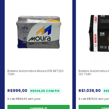
Bateria Automotiva Moura EFB MF72LD
Bateria Automotiva
72Ah
12V 72Ah
R$999,00
R$1.039,90
R$949,05
COM
PIX
R$
6
x
de
R$166,50
sem juros
6
x
de
R$173,32
sem jur
COMPRAR
COMP