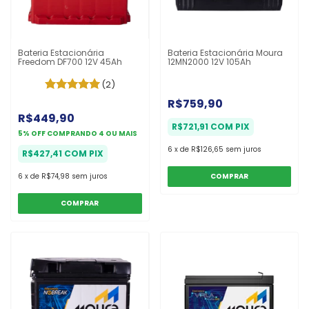
Bateria Estacionária
Bateria Estacionária Moura
Freedom DF700 12V 45Ah
12MN2000 12V 105Ah
(2)
R$759,90
R$449,90
R$721,91
COM
PIX
5% OFF
COMPRANDO 4 OU MAIS
6
x
de
R$126,65
sem juros
R$427,41
COM
PIX
6
x
de
R$74,98
sem juros
COMPRAR
COMPRAR