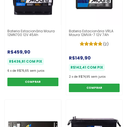
Bateria Estacionária Moura
Bateria Estacionária VRLA
12MN700 12V 45Ah
Moura 12MVA-7 12V 7Ah
(2)
R$459,90
R$149,90
R$436,91
COM
PIX
R$142,41
COM
PIX
6
x
de
R$76,65
sem juros
2
x
de
R$74,95
sem juros
COMPRAR