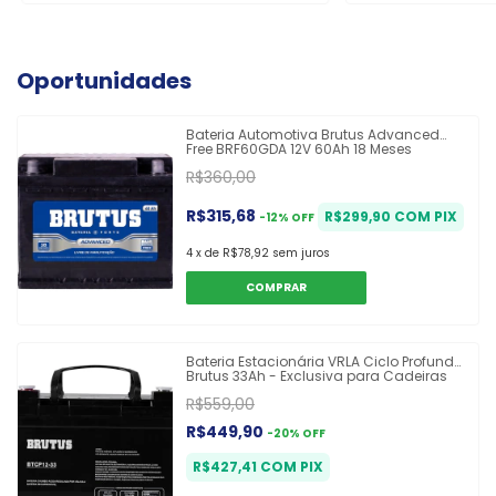
Oportunidades
Bateria Automotiva Brutus Advanced
Free BRF60GDA 12V 60Ah 18 Meses
R$360,00
R$315,68
R$299,90
COM
PIX
-
12
%
OFF
4
x
de
R$78,92
sem juros
COMPRAR
Bateria Estacionária VRLA Ciclo Profundo
Brutus 33Ah - Exclusiva para Cadeiras
de Rodas
R$559,00
R$449,90
-
20
%
OFF
R$427,41
COM
PIX