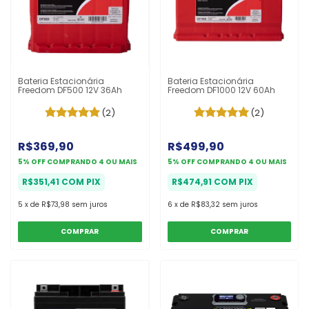
Bateria Estacionária
Bateria Estacionária
Freedom DF500 12V 36Ah
Freedom DF1000 12V 60Ah
(2)
(2)
R$369,90
R$499,90
5% OFF
COMPRANDO 4 OU MAIS
5% OFF
COMPRANDO 4 OU MAIS
R$351,41
COM
PIX
R$474,91
COM
PIX
5
x
de
R$73,98
sem juros
6
x
de
R$83,32
sem juros
COMPRAR
COMPRAR