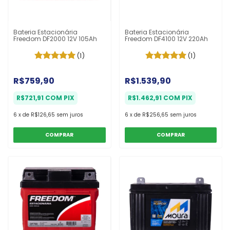
Bateria Estacionária
Bateria Estacionária
Freedom DF2000 12V 105Ah
Freedom DF4100 12V 220Ah
(1)
(1)
R$759,90
R$1.539,90
R$721,91
COM
PIX
R$1.462,91
COM
PIX
6
x
de
R$126,65
sem juros
6
x
de
R$256,65
sem juros
COMPRAR
COMPRAR