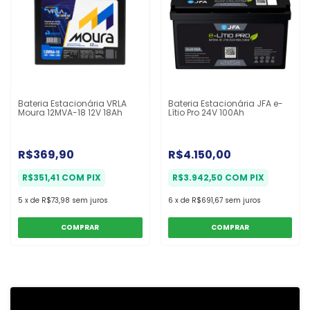
Bateria Estacionária VRLA
Bateria Estacionária JFA e-
Moura 12MVA-18 12V 18Ah
Lítio Pro 24V 100Ah
R$369,90
R$4.150,00
R$351,41
COM
PIX
R$3.942,50
COM
PIX
5
x
de
R$73,98
sem juros
6
x
de
R$691,67
sem juros