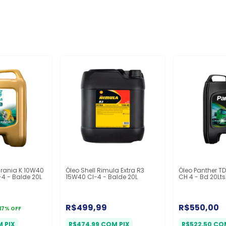
Urania K 10W40
Óleo Shell Rimula Extra R3
Óleo Panther T
I-4 - Balde 20L
15W40 CI-4 - Balde 20L
CH 4 - Bd 20Lts
R$499,99
R$550,00
17
%
OFF
M
PIX
R$474,99
COM
PIX
R$522,50
CO