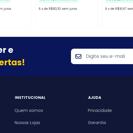
m juros
6
x
de
R$83,33
sem juros
6
x
de
R$91,67
sem
r e
ertas!
INSTITUCIONAL
AJUDA
Quem somos
Privacidade
Nossas Lojas
Garantia