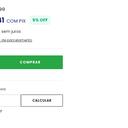
90
41
5% OFF
COM
PIX
2
sem juros
s de parcelamento
ALTERAR CEP
 CEP:
nvio
CALCULAR
EP