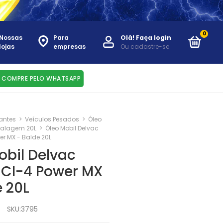
0
Nossas
Para
Olá!
Faça login
lojas
empresas
Ou cadastre-se
COMPRE PELO WHATSAPP
cantes
>
Veículos Pesados
>
Óleo
alagem 20L
>
Óleo Mobil Delvac
r MX - Balde 20L
obil Delvac
CI-4 Power MX
e 20L
SKU:
3795