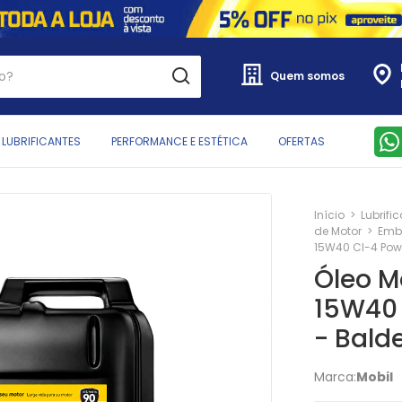
Quem somos
LUBRIFICANTES
PERFORMANCE E ESTÉTICA
OFERTAS
Início
>
Lubrifi
de Motor
>
Emb
15W40 CI-4 Powe
Óleo M
15W40 
- Bald
Marca:
Mobil