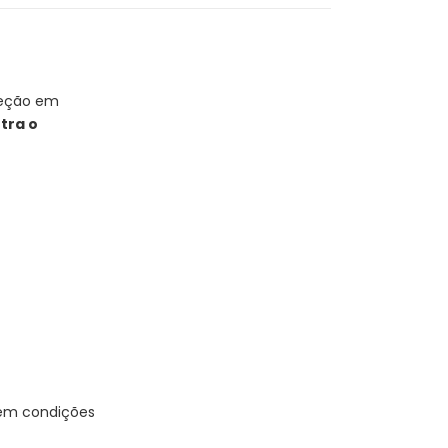
teção em
tra o
 em condições