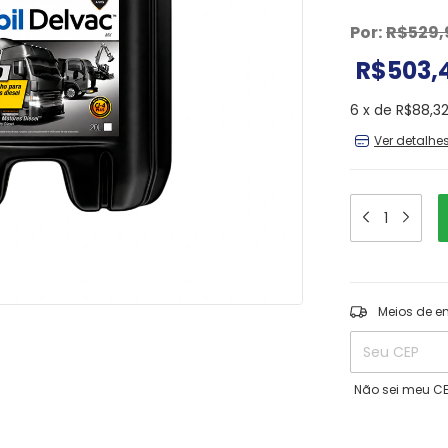
Por:
R$529,
R$503,
6
x
de
R$88,3
Ver detalhe
Entregas para o
Meios de e
Não sei meu C