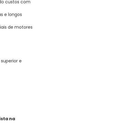
ndo custos com
s e longos
iais de motores
uperior e
ista na