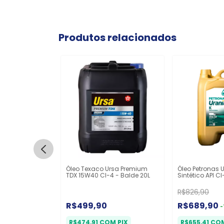
Produtos relacionados
Urania 3000 SE
Óleo Texaco Ursa Premium
Óleo Petronas 
bo LD - Balde
TDX 15W40 CI-4 - Balde 20L
Sintético API C
R$826,90
R$499,90
R$689,90
-
M
PIX
R$474,91
COM
PIX
R$655,41
CO