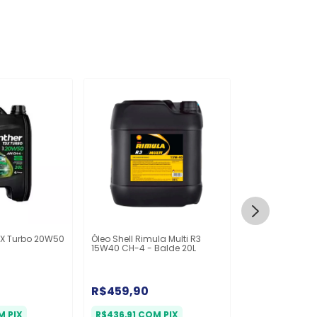
DX Turbo 20W50
Óleo Shell Rimula Multi R3
Óleo Shell Rimu
15W40 CH-4 - Balde 20L
Sintético 10W40
R$459,90
R$750,00
M
PIX
R$436,91
COM
PIX