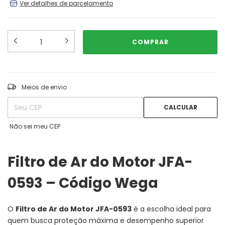
Ver detalhes de parcelamento
ALTERAR CEP
Entregas para o CEP:
Meios de envio
CALCULAR
Não sei meu CEP
Filtro de Ar do Motor JFA-
0593 – Código Wega
O
Filtro de Ar do Motor JFA-0593
é a escolha ideal para
quem busca proteção máxima e desempenho superior