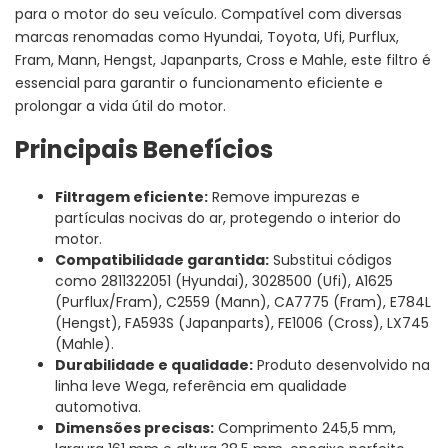
para o motor do seu veículo. Compatível com diversas
marcas renomadas como Hyundai, Toyota, Ufi, Purflux,
Fram, Mann, Hengst, Japanparts, Cross e Mahle, este filtro é
essencial para garantir o funcionamento eficiente e
prolongar a vida útil do motor.
Principais Benefícios
Filtragem eficiente:
Remove impurezas e
partículas nocivas do ar, protegendo o interior do
motor.
Compatibilidade garantida:
Substitui códigos
como 2811322051 (Hyundai), 3028500 (Ufi), A1625
(Purflux/Fram), C2559 (Mann), CA7775 (Fram), E784L
(Hengst), FA593S (Japanparts), FE1006 (Cross), LX745
(Mahle).
Durabilidade e qualidade:
Produto desenvolvido na
linha leve Wega, referência em qualidade
automotiva.
Dimensões precisas:
Comprimento 245,5 mm,