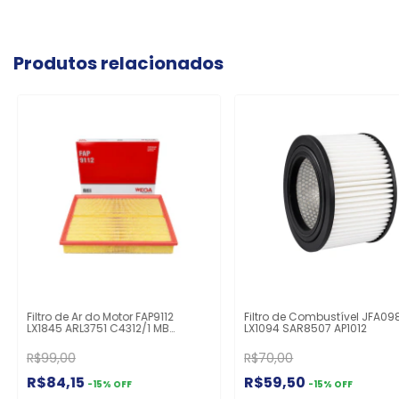
Produtos relacionados
Filtro de Ar do Motor FAP9112
Filtro de Combustível JFA09
LX1845 ARL3751 C4312/1 MB
LX1094 SAR8507 AP1012
Sprinter Após 2012
R$99,00
R$70,00
R$84,15
R$59,50
-
15
%
OFF
-
15
%
OFF