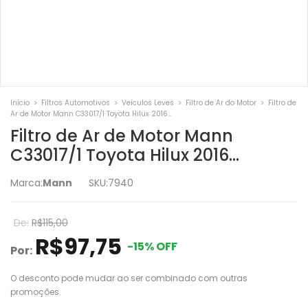
Início
>
Filtros Automotivos
>
Veículos Leves
>
Filtro de Ar do Motor
>
Filtro de
Ar de Motor Mann C33017/1 Toyota Hilux 2016...
Filtro de Ar de Motor Mann
C33017/1 Toyota Hilux 2016...
Marca:
Mann
SKU:
7940
De:
R$115,00
R$97,75
-
15
%
OFF
Por:
O desconto pode mudar ao ser combinado com outras
promoções.