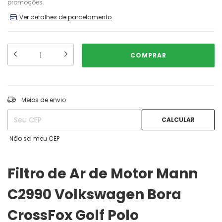
promoções.
Ver detalhes de parcelamento
ALTERAR CEP
Entregas para o CEP:
Meios de envio
CALCULAR
Não sei meu CEP
Filtro de Ar de Motor Mann
C2990 Volkswagen Bora
CrossFox Golf Polo