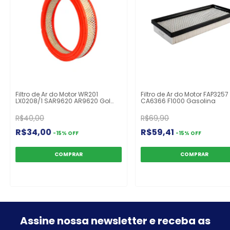
Filtro de Ar do Motor WR201
Filtro de Ar do Motor FAP3257
LX0208/1 SAR9620 AR9620 Gol
CA6366 F1000 Gasolina
Caravan Delrey Chevette
Cordoba Ibiza Opala Gurgel
R$40,00
R$69,90
R$34,00
R$59,41
-
15
%
OFF
-
15
%
OFF
Assine nossa newsletter e
receba as