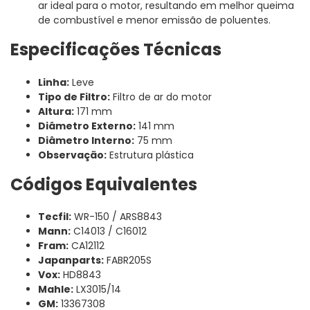
ar ideal para o motor, resultando em melhor queima
de combustível e menor emissão de poluentes.
Especificações Técnicas
Linha:
Leve
Tipo de Filtro:
Filtro de ar do motor
Altura:
171 mm
Diâmetro Externo:
141 mm
Diâmetro Interno:
75 mm
Observação:
Estrutura plástica
Códigos Equivalentes
Tecfil:
WR-150 / ARS8843
Mann:
C14013 / C16012
Fram:
CA12112
Japanparts:
FABR205S
Vox:
HD8843
Mahle:
LX3015/14
GM:
13367308