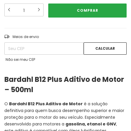
ALTERAR CEP
Entregas para o CEP:
Meios de envio
CALCULAR
Não sei meu CEP
Bardahl B12 Plus Aditivo de Motor
– 500ml
O
Bardahl B12 Plus Aditivo de Motor
é a solução
definitiva para quem busca desempenho superior e maior
proteção para o motor do seu veículo. Especialmente
desenvolvido para motores a
gasolina, etanol e GNV
,
este aditivo é compatível com óleos lubrificantes