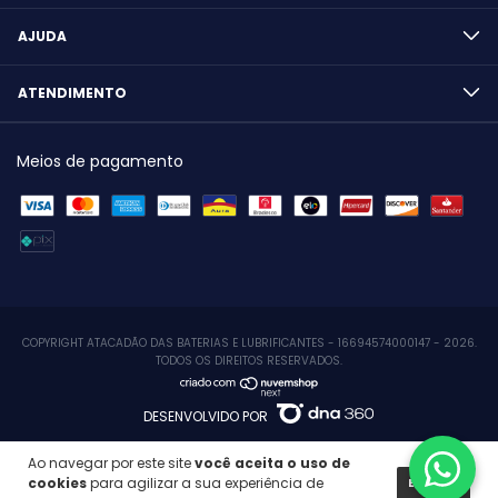
AJUDA
ATENDIMENTO
Meios de pagamento
COPYRIGHT ATACADÃO DAS BATERIAS E LUBRIFICANTES - 16694574000147 - 2026.
TODOS OS DIREITOS RESERVADOS.
DESENVOLVIDO POR
Ao navegar por este site
você aceita o uso de
cookies
para agilizar a sua experiência de
ENTENDI