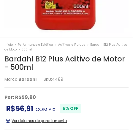
Início
>
Performance e Estética
>
Aditivos e Fluidos
>
Bardahl B12 Plus Aditivo
de Motor - 500ml
Bardahl B12 Plus Aditivo de Motor
- 500ml
Marca:
Bardahl
SKU:
4489
Por:
R$59,90
R$56,91
5% OFF
COM
PIX
Ver detalhes de parcelamento