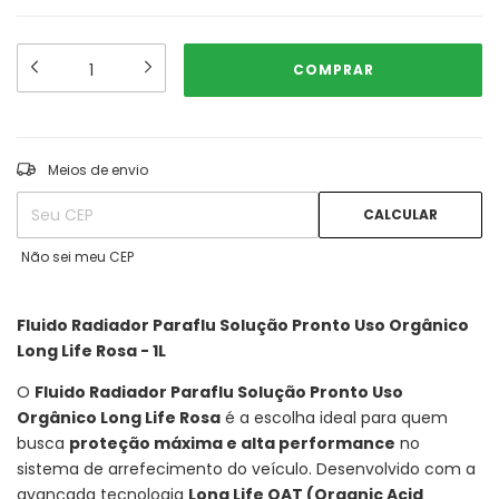
ALTERAR CEP
Entregas para o CEP:
Meios de envio
CALCULAR
Não sei meu CEP
Fluido Radiador Paraflu Solução Pronto Uso Orgânico
Long Life Rosa - 1L
O
Fluido Radiador Paraflu Solução Pronto Uso
Orgânico Long Life Rosa
é a escolha ideal para quem
busca
proteção máxima e alta performance
no
sistema de arrefecimento do veículo. Desenvolvido com a
avançada tecnologia
Long Life OAT (Organic Acid