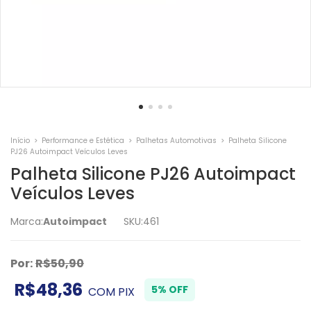
Início
>
Performance e Estética
>
Palhetas Automotivas
>
Palheta Silicone
PJ26 Autoimpact Veículos Leves
Palheta Silicone PJ26 Autoimpact
Veículos Leves
Marca:
Autoimpact
SKU:
461
Por:
R$50,90
R$48,36
5% OFF
COM
PIX