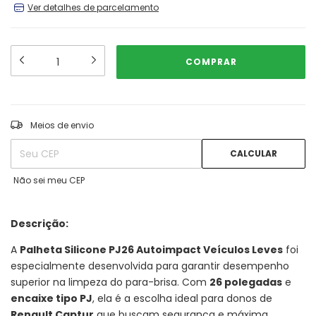
Ver detalhes de parcelamento
ALTERAR CEP
Entregas para o CEP:
Meios de envio
CALCULAR
Não sei meu CEP
Descrição:
A
Palheta Silicone PJ26 Autoimpact Veículos Leves
foi
especialmente desenvolvida para garantir desempenho
superior na limpeza do para-brisa. Com
26 polegadas
e
encaixe tipo PJ
, ela é a escolha ideal para donos de
Renault Captur
que buscam segurança e máxima