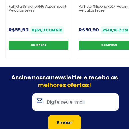
Palheta Silicone PF15 Autoimpact
Palheta Silicone PD24 Autoi
Veículos Leves
Veículos Leves
R$55,90
R$50,90
R$53,11
COM
PIX
R$48,36
COM
Assine nossa newsletter e
receba as
melhores ofertas!