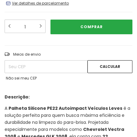
Ver detalhes de parcelamento
ALTERAR CEP
Entregas para o CEP:
Meios de envio
CALCULAR
Não sei meu CEP
Descrição:
A
Palheta Silicone PE22 Autoimpact Veículos Leves
é a
solução perfeita para quem busca máxima eficiência e
durabilidade na limpeza do para-brisa. Projetada
especialmente para modelos como
Chevrolet Vectra
2008
e
Mercedes GLK 2008
, ela conta com
22