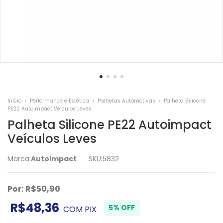
Início
>
Performance e Estética
>
Palhetas Automotivas
>
Palheta Silicone
PE22 Autoimpact Veículos Leves
Palheta Silicone PE22 Autoimpact
Veículos Leves
Marca:
Autoimpact
SKU:
5832
Por:
R$50,90
R$48,36
5% OFF
COM
PIX