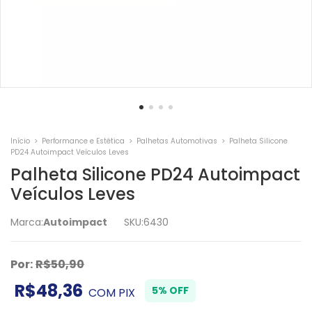
Início
>
Performance e Estética
>
Palhetas Automotivas
>
Palheta Silicone
PD24 Autoimpact Veículos Leves
Palheta Silicone PD24 Autoimpact
Veículos Leves
Marca:
Autoimpact
SKU:
6430
Por:
R$50,90
R$48,36
5% OFF
COM
PIX