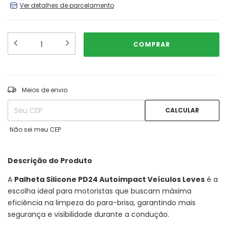
Ver detalhes de parcelamento
ALTERAR CEP
Entregas para o CEP:
Meios de envio
CALCULAR
Não sei meu CEP
Descrição do Produto
A
Palheta Silicone PD24 Autoimpact Veículos Leves
é a
escolha ideal para motoristas que buscam máxima
eficiência na limpeza do para-brisa, garantindo mais
segurança e visibilidade durante a condução.