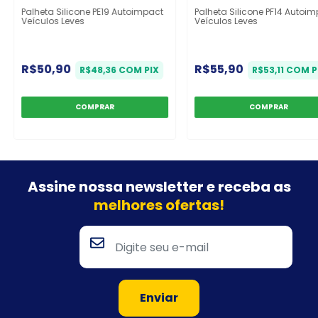
Palheta Silicone PE19 Autoimpact
Palheta Silicone PF14 Autoi
Veículos Leves
Veículos Leves
R$50,90
R$55,90
R$48,36
COM
PIX
R$53,11
COM
P
Assine nossa newsletter e
receba as
melhores ofertas!