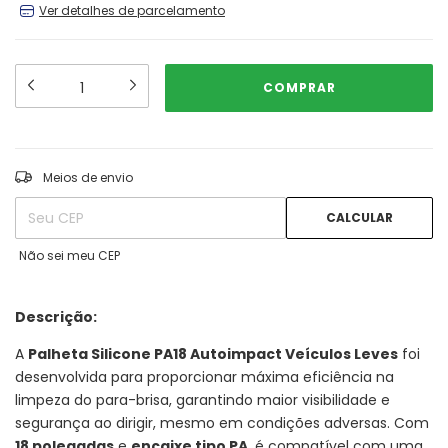
Ver detalhes de parcelamento
ALTERAR CEP
Entregas para o CEP:
Meios de envio
CALCULAR
Não sei meu CEP
Descrição:
A
Palheta Silicone PA18 Autoimpact Veículos Leves
foi
desenvolvida para proporcionar máxima eficiência na
limpeza do para-brisa, garantindo maior visibilidade e
segurança ao dirigir, mesmo em condições adversas. Com
18 polegadas
e
encaixe tipo PA
, é compatível com uma