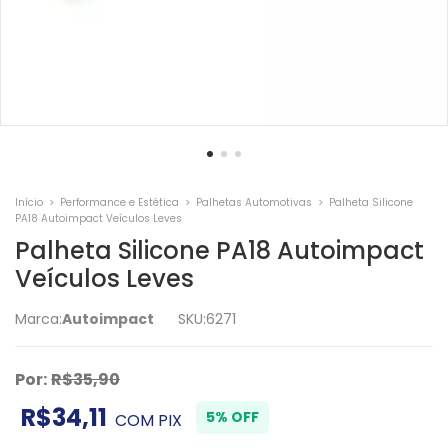
Início
>
Performance e Estética
>
Palhetas Automotivas
>
Palheta Silicone
PA18 Autoimpact Veículos Leves
Palheta Silicone PA18 Autoimpact
Veículos Leves
Marca:
Autoimpact
SKU:
6271
Por:
R$35,90
R$34,11
5% OFF
COM
PIX