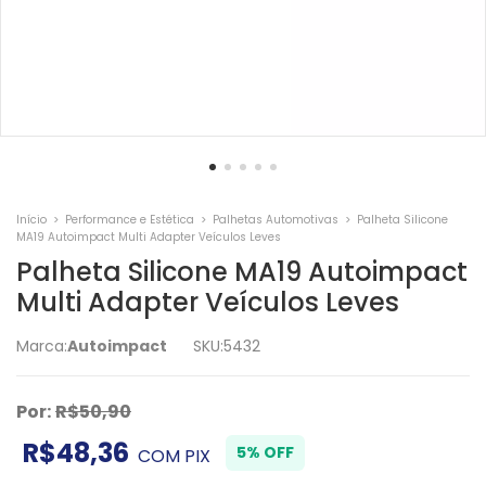
Início
>
Performance e Estética
>
Palhetas Automotivas
>
Palheta Silicone
MA19 Autoimpact Multi Adapter Veículos Leves
Palheta Silicone MA19 Autoimpact
Multi Adapter Veículos Leves
Marca:
Autoimpact
SKU:
5432
Por:
R$50,90
R$48,36
5% OFF
COM
PIX