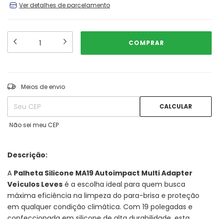
Ver detalhes de parcelamento
ALTERAR CEP
Entregas para o CEP:
Meios de envio
CALCULAR
Não sei meu CEP
Descrição:
A
Palheta Silicone MA19 Autoimpact Multi Adapter
Veículos Leves
é a escolha ideal para quem busca
máxima eficiência na limpeza do para-brisa e proteção
em qualquer condição climática. Com 19 polegadas e
confeccionada em silicone de alta durabilidade, esta