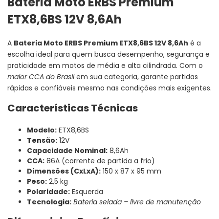
Bateria Moto ERBS Premium
ETX8,6BS 12V 8,6Ah
A
Bateria Moto ERBS Premium ETX8,6BS 12V 8,6Ah
é a
escolha ideal para quem busca desempenho, segurança e
praticidade em motos de média e alta cilindrada. Com o
maior CCA do Brasil
em sua categoria, garante partidas
rápidas e confiáveis mesmo nas condições mais exigentes.
Características Técnicas
Modelo:
ETX8,6BS
Tensão:
12V
Capacidade Nominal:
8,6Ah
CCA:
86A (corrente de partida a frio)
Dimensões (CxLxA):
150 x 87 x 95 mm
Peso:
2,5 kg
Polaridade:
Esquerda
Tecnologia:
Bateria selada – livre de manutenção