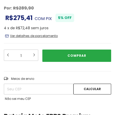
Por:
R$289,90
R$275,41
5% OFF
COM
PIX
4
x
de
R$72,48
sem juros
Ver detalhes de parcelamento
ALTERAR CEP
Entregas para o CEP:
Meios de envio
CALCULAR
Não sei meu CEP