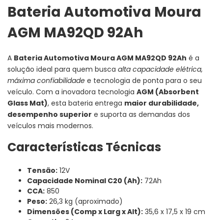
Bateria Automotiva Moura
AGM MA92QD 92Ah
A
Bateria Automotiva Moura AGM MA92QD 92Ah
é a
solução ideal para quem busca
alta capacidade elétrica,
máxima confiabilidade
e tecnologia de ponta para o seu
veículo. Com a inovadora tecnologia
AGM (Absorbent
Glass Mat)
, esta bateria entrega
maior durabilidade,
desempenho superior
e suporta as demandas dos
veículos mais modernos.
Características Técnicas
Tensão:
12V
Capacidade Nominal C20 (Ah):
72Ah
CCA:
850
Peso:
26,3 kg (aproximado)
Dimensões (Comp x Larg x Alt):
35,6 x 17,5 x 19 cm