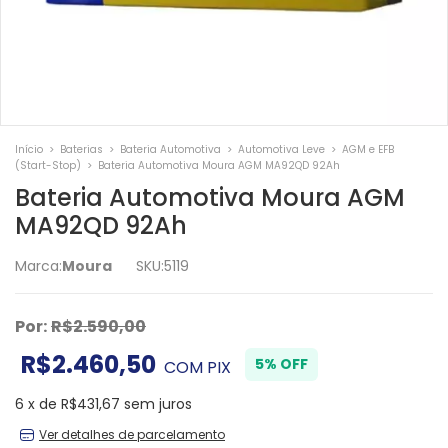
Início
>
Baterias
>
Bateria Automotiva
>
Automotiva Leve
>
AGM e EFB
(Start-Stop)
>
Bateria Automotiva Moura AGM MA92QD 92Ah
Bateria Automotiva Moura AGM
MA92QD 92Ah
Marca:
Moura
SKU:
5119
Por:
R$2.590,00
R$2.460,50
5% OFF
COM
PIX
6
x
de
R$431,67
sem juros
Ver detalhes de parcelamento