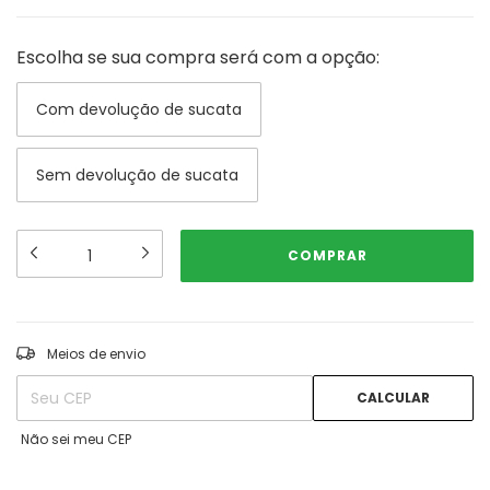
Escolha se sua compra será com a opção:
Com devolução de sucata
Sem devolução de sucata
ALTERAR CEP
Entregas para o CEP:
Meios de envio
CALCULAR
Não sei meu CEP