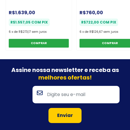
R$1.639,00
R$760,00
R$1.557,05
COM
PIX
R$722,00
COM
PIX
6
x
de
R$273,17
sem juros
6
x
de
R$126,67
sem juros
COMPRAR
COMPRAR
Assine nossa newsletter e
receba as
melhores ofertas!