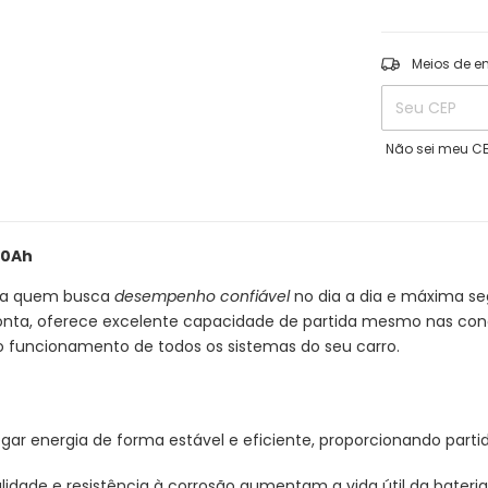
Entregas para o
Meios de e
Não sei meu C
60Ah
ara quem busca
desempenho confiável
no dia a dia e máxima s
ponta, oferece excelente capacidade de partida mesmo nas co
o funcionamento de todos os sistemas do seu carro.
gar energia de forma estável e eficiente, proporcionando partid
lidade e resistência à corrosão aumentam a vida útil da bateria