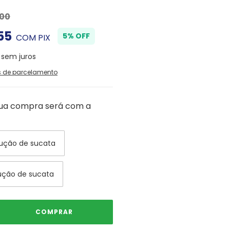
00
55
5% OFF
COM
PIX
sem juros
s de parcelamento
sua compra será com a
ução de sucata
ução de sucata