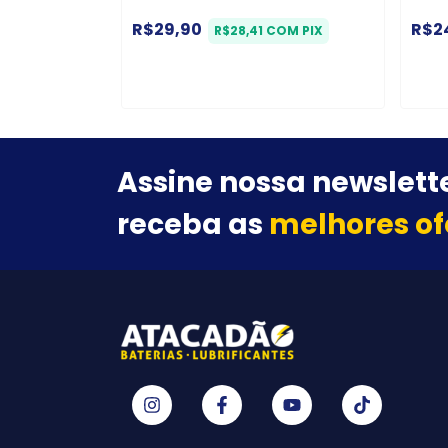
R$29,90
R$2
R$28,41
COM
PIX
Assine nossa newslette
receba as
melhores of