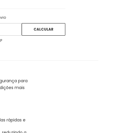
ALTERAR CEP
 CEP:
nvio
CALCULAR
EP
egurança para
ndições mais
as rápidas e
, reduzindo a