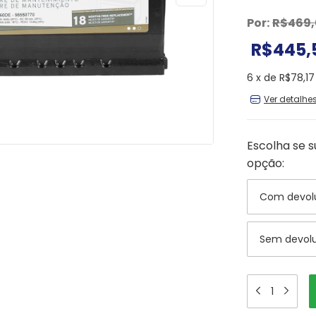
Por:
R$469,
R$445,
6
x
de
R$78,17
Ver detalhe
Escolha se 
opção:
Com devol
Sem devol