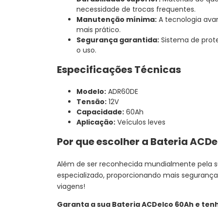
necessidade de trocas frequentes.
Manutenção mínima:
A tecnologia ava
mais prático.
Segurança garantida:
Sistema de prote
o uso.
Especificações Técnicas
Modelo:
ADR60DE
Tensão:
12V
Capacidade:
60Ah
Aplicação:
Veículos leves
Por que escolher a Bateria ACD
Além de ser reconhecida mundialmente pela su
especializado, proporcionando mais segurança 
viagens!
Garanta a sua Bateria ACDelco 60Ah e ten