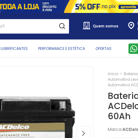
Quem somos
LUBRIFICANTES
PERFORMANCE E ESTÉTICA
OFERTAS
Início
>
Bateria
Automotiva Lev
Automotiva ACD
Bateri
ACDelc
60Ah
Marca:
ACDel