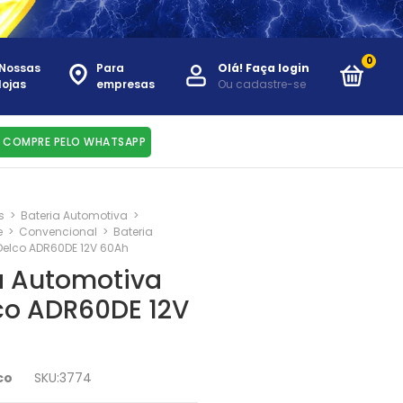
0
Nossas
Para
Olá!
Faça login
lojas
empresas
Ou cadastre-se
COMPRE PELO WHATSAPP
s
>
Bateria Automotiva
>
e
>
Convencional
>
Bateria
elco ADR60DE 12V 60Ah
a Automotiva
o ADR60DE 12V
co
SKU:
3774