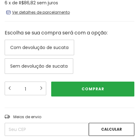
6
x
de
R$86,82
sem juros
Ver detalhes de parcelamento
Escolha se sua compra será com a opção:
Com devolução de sucata
Sem devolução de sucata
ALTERAR CEP
Entregas para o CEP:
Meios de envio
CALCULAR