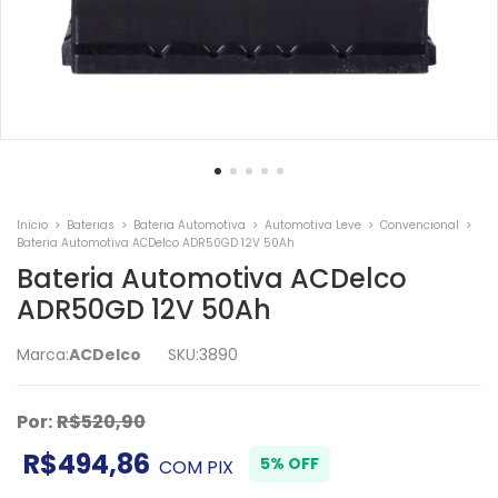
Início
>
Baterias
>
Bateria Automotiva
>
Automotiva Leve
>
Convencional
>
Bateria Automotiva ACDelco ADR50GD 12V 50Ah
Bateria Automotiva ACDelco
ADR50GD 12V 50Ah
Marca:
ACDelco
SKU:
3890
Por:
R$520,90
R$494,86
5% OFF
COM
PIX