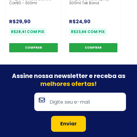
Car80 - 300ml
300ml Tek Bond
R$29,90
R$24,90
R$28,41
COM
PIX
R$23,66
COM
PIX
Assine nossa newsletter e
receba as
melhores ofertas!