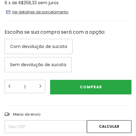
6
x
de
R$258,33
sem juros
Ver detalhes de parcelamento
Escolha se sua compra será com a opção:
Com devolução de sucata
Sem devolução de sucata
ALTERAR CEP
Entregas para o CEP:
Meios de envio
CALCULAR