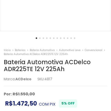
Início
>
Baterias
>
Bateria Automotiva
>
Automotiva Leve
>
Convencional
>
Bateria Automotiva ACDelco ADR225TE 12V 225Ah
Bateria Automotiva ACDelco
ADR225TE 12V 225Ah
Marca:
ACDelco
SKU:
4817
Por:
R$1.550,00
R$1.472,50
5% OFF
COM
PIX