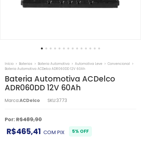
Início
>
Baterias
>
Bateria Automotiva
>
Automotiva Leve
>
Convencional
>
Bateria Automotiva ACDelco ADR060DD 12V 60Ah
Bateria Automotiva ACDelco
ADR060DD 12V 60Ah
Marca:
ACDelco
SKU:
3773
Por:
R$489,90
R$465,41
5% OFF
COM
PIX