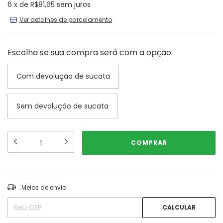
6
x
de
R$81,65
sem juros
Ver detalhes de parcelamento
Escolha se sua compra será com a opção:
Com devolução de sucata
Sem devolução de sucata
ALTERAR CEP
Entregas para o CEP:
Meios de envio
CALCULAR