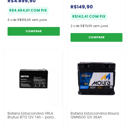
R$4.899,90
R$149,90
R$4.654,91
COM
PIX
R$142,41
COM
PIX
6
x
de
R$816,65
sem juros
2
x
de
R$74,95
sem juros
Bateria Estacionária VRLA
Bateria Estacionária Moura
Brutus BT12 12V 7Ah - para
12MN500 12V 36Ah
Alarme