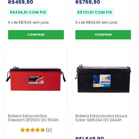
R$459,90
R$759,90
R$436,91
COM
PIX
R$721,91
COM
PIX
6
x
de
R$76,65
sem juros
6
x
de
R$126,65
sem juros
COMPRAR
COMPRAR
Bateria Estacionária
Bateria Estacionária Moura
Freedom DF2500 12V 150Ah
Solar 12MS234 12V 244Ah
(2)
R$1.649,90