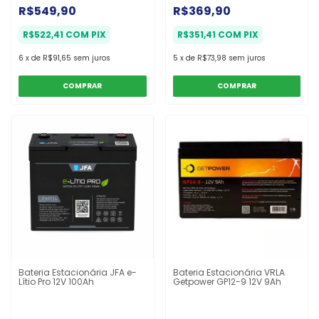
R$549,90
R$369,90
R$522,41
COM
PIX
R$351,41
COM
PIX
6
x
de
R$91,65
sem juros
5
x
de
R$73,98
sem juros
COMPRAR
Bateria Estacionária JFA e-
Bateria Estacionária VRLA
Lítio Pro 12V 100Ah
Getpower GP12-9 12V 9Ah