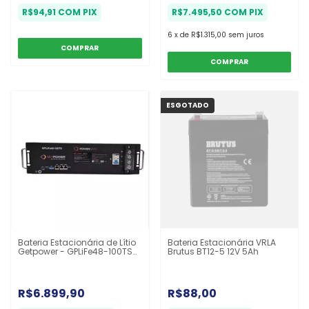
R$94,91
COM
PIX
R$7.495,50
COM
PIX
6
x
de
R$1.315,00
sem juros
ESGOTADO
Bateria Estacionária de Lítio
Bateria Estacionária VRLA
Getpower - GPLiFe48-100TS
Brutus BT12-5 12V 5Ah
48V 100Ah
R$6.899,90
R$88,00