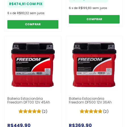
R$474,91
COM
PIX
6
x
de
R$199,83
sem juros
6
x
de
R$83,32
sem juros
COMPRAR
COMPRAR
Bateria Estacionária
Bateria Estacionária
Freedom DF700 12V 45Ah
Freedom DF500 12V 36Ah
(2)
(2)
R$449,90
R$369,90