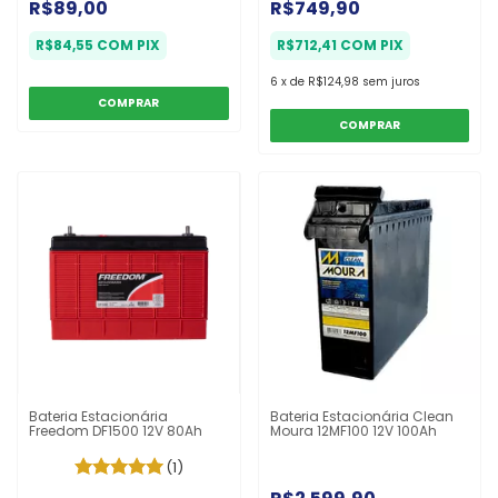
R$89,00
R$749,90
R$84,55
COM
PIX
R$712,41
COM
PIX
6
x
de
R$124,98
sem juros
COMPRAR
Bateria Estacionária
Bateria Estacionária Clean
Freedom DF1500 12V 80Ah
Moura 12MF100 12V 100Ah
(1)