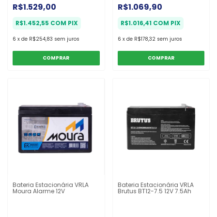
R$1.529,00
R$1.069,90
R$1.452,55
COM
PIX
R$1.016,41
COM
PIX
6
x
de
R$254,83
sem juros
6
x
de
R$178,32
sem juros
COMPRAR
COMPRAR
Bateria Estacionária VRLA
Bateria Estacionária VRLA
Moura Alarme 12V
Brutus BT12-7.5 12V 7.5Ah