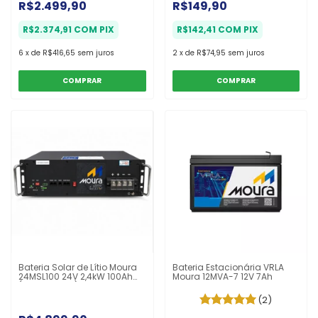
R$2.499,90
R$149,90
R$2.374,91
COM
PIX
R$142,41
COM
PIX
6
x
de
R$416,65
sem juros
2
x
de
R$74,95
sem juros
Bateria Solar de Lítio Moura
Bateria Estacionária VRLA
24MSL100 24V 2,4kW 100Ah
Moura 12MVA-7 12V 7Ah
(6000 Ciclos)
(2)