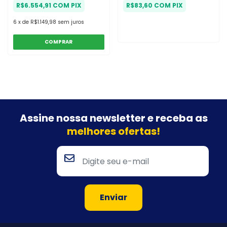
R$6.554,91
COM
PIX
R$83,60
COM
PIX
6
x
de
R$1.149,98
sem juros
Assine nossa newsletter e
receba as
melhores ofertas!