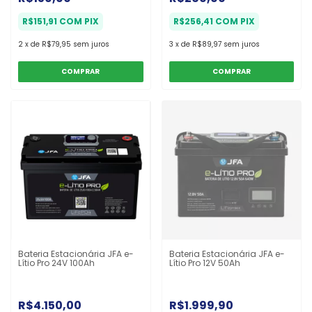
R$151,91
COM
PIX
R$256,41
COM
PIX
2
x
de
R$79,95
sem juros
3
x
de
R$89,97
sem juros
Bateria Estacionária JFA e-
Bateria Estacionária JFA e-
Lítio Pro 24V 100Ah
Lítio Pro 12V 50Ah
R$4.150,00
R$1.999,90