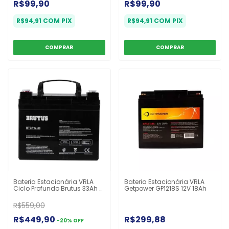
R$99,90
R$99,90
R$94,91
COM
PIX
R$94,91
COM
PIX
Bateria Estacionária VRLA
Bateria Estacionária VRLA
Ciclo Profundo Brutus 33Ah -
Getpower GP1218S 12V 18Ah
Exclusiva para Cadeiras de
Rodas
R$559,00
R$449,90
R$299,88
-
20
%
OFF