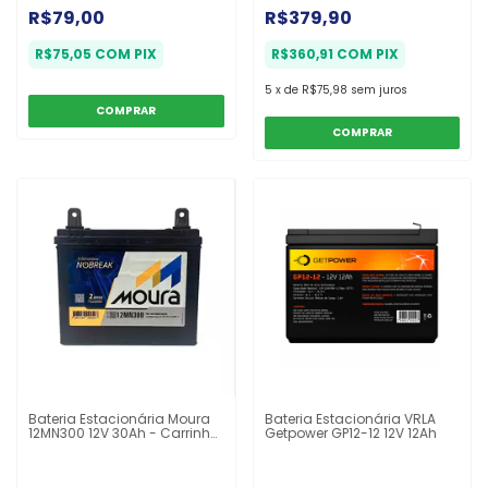
R$79,00
R$379,90
R$75,05
COM
PIX
R$360,91
COM
PIX
5
x
de
R$75,98
sem juros
COMPRAR
Bateria Estacionária Moura
Bateria Estacionária VRLA
12MN300 12V 30Ah - Carrinho
Getpower GP12-12 12V 12Ah
de cortar grama