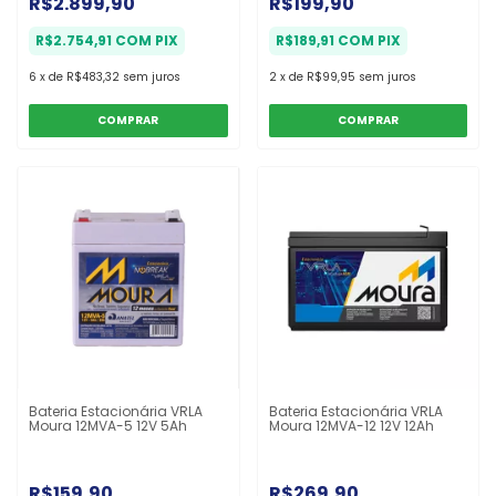
R$2.899,90
R$199,90
R$2.754,91
COM
PIX
R$189,91
COM
PIX
6
x
de
R$483,32
sem juros
2
x
de
R$99,95
sem juros
COMPRAR
Bateria Estacionária VRLA
Bateria Estacionária VRLA
Moura 12MVA-5 12V 5Ah
Moura 12MVA-12 12V 12Ah
R$159,90
R$269,90