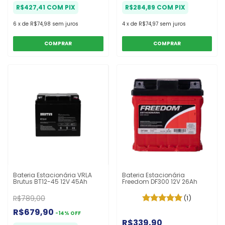
R$427,41
COM
PIX
R$284,89
COM
PIX
6
x
de
R$74,98
sem juros
4
x
de
R$74,97
sem juros
Bateria Estacionária VRLA
Bateria Estacionária
Brutus BT12-45 12V 45Ah
Freedom DF300 12V 26Ah
R$789,00
(1)
R$679,90
-
14
%
OFF
R$339,90