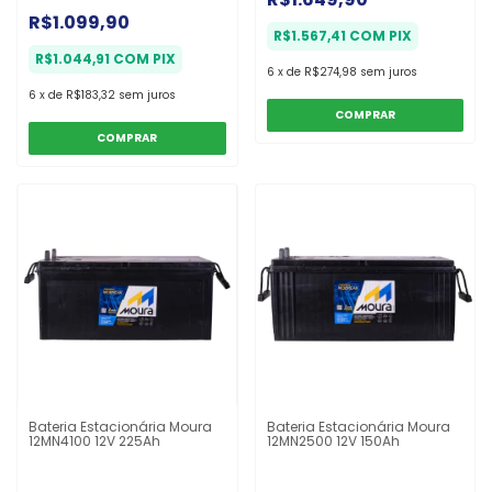
R$1.099,90
R$1.567,41
COM
PIX
R$1.044,91
COM
PIX
6
x
de
R$274,98
sem juros
6
x
de
R$183,32
sem juros
COMPRAR
COMPRAR
Bateria Estacionária Moura
Bateria Estacionária Moura
12MN4100 12V 225Ah
12MN2500 12V 150Ah