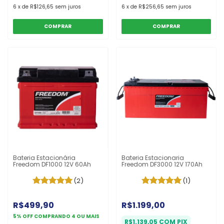
6
x
de
R$126,65
sem juros
6
x
de
R$256,65
sem juros
COMPRAR
COMPRAR
Bateria Estacionária
Bateria Estacionaria
Freedom DF1000 12V 60Ah
Freedom DF3000 12V 170Ah
(2)
(1)
R$499,90
R$1.199,00
5% OFF
COMPRANDO 4 OU MAIS
R$1.139,05
COM
PIX