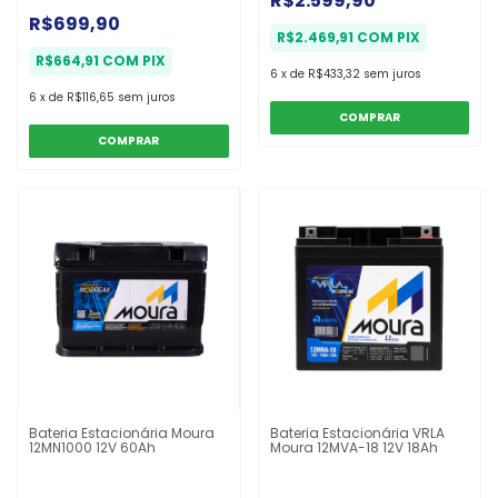
R$2.599,90
R$699,90
R$2.469,91
COM
PIX
R$664,91
COM
PIX
6
x
de
R$433,32
sem juros
6
x
de
R$116,65
sem juros
COMPRAR
COMPRAR
Bateria Estacionária Moura
Bateria Estacionária VRLA
12MN1000 12V 60Ah
Moura 12MVA-18 12V 18Ah