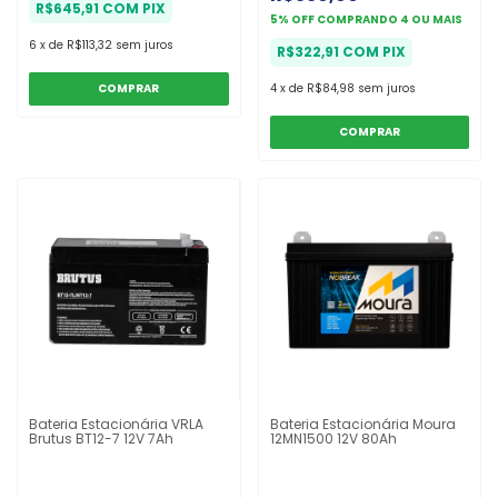
R$645,91
COM
PIX
5% OFF
COMPRANDO 4 OU MAIS
6
x
de
R$113,32
sem juros
R$322,91
COM
PIX
4
x
de
R$84,98
sem juros
COMPRAR
Bateria Estacionária VRLA
Bateria Estacionária Moura
Brutus BT12-7 12V 7Ah
12MN1500 12V 80Ah