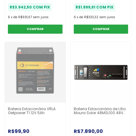
R$3.942,50
COM
PIX
R$1.899,91
COM
PIX
6
x
de
R$691,67
sem juros
6
x
de
R$333,32
sem juros
Bateria Estacionária VRLA
Bateria Estacionária de Lítio
Getpower T1 12V 5Ah
Moura Solar 48MSL100 48V
100Ah
R$99,90
R$7.890,00